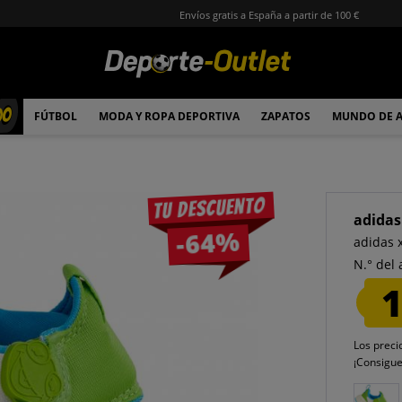
Envíos gratis a España a partir de 100 €
00
FÚTBOL
MODA Y ROPA DEPORTIVA
ZAPATOS
MUNDO DE 
Tu descuento
adidas
-64%
adidas 
N.° del 
1
Los preci
¡Consigu