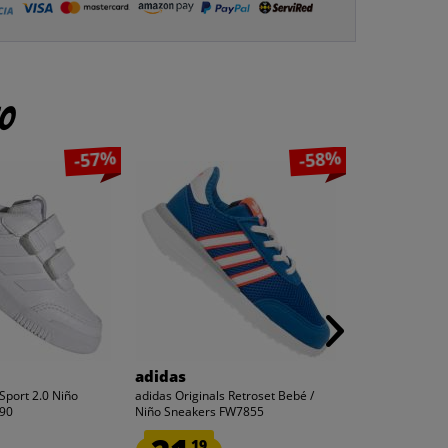
to
-57%
-58%
adidas
adidas
Sport 2.0 Niño
adidas Originals Retroset Bebé /
adidas Original
90
Niño Sneakers FW7855
Niño Sneakers Añ
19
99