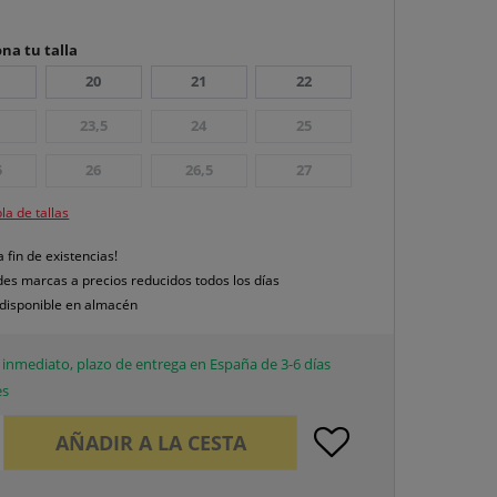
na tu talla
20
21
22
23,5
24
25
5
26
26,5
27
la de tallas
a fin de existencias!
es marcas a precios reducidos todos los días
disponible en almacén
inmediato, plazo de entrega en España de 3-6 días
es
AÑADIR A LA CESTA