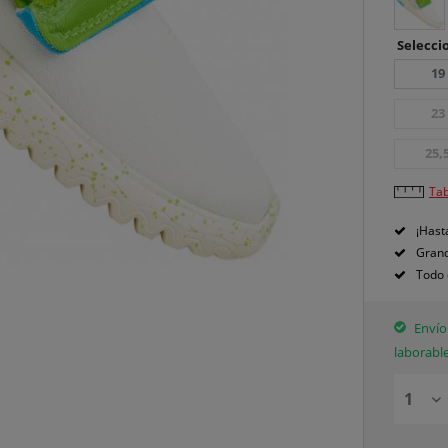
Seleccio
19
23
25,
Tab
¡Hast
Grand
Todo 
Envío 
laborabl