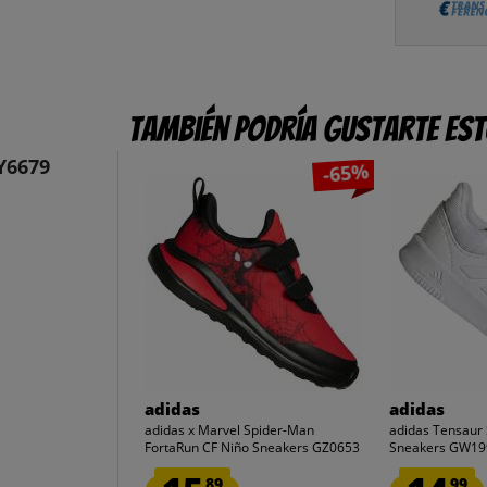
También podría gustarte es
Y6679
-65%
adidas
adidas
adidas x Marvel Spider-Man
adidas Tensaur 
FortaRun CF Niño Sneakers GZ0653
Sneakers GW19
89
99