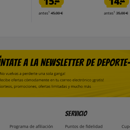
15.
14.
1
1
antes
45,00 €
antes
35,00 €
Servicio
Programa de afiliación
Puntos de fidelidad
Cup