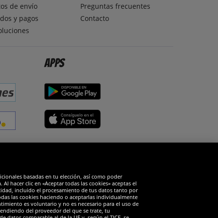
os de envío
Preguntas frecuentes
dos y pagos
Contacto
oluciones
Apps
edes sociales
dicionales basadas en tu elección, así como poder
Al hacer clic en «Aceptar todas las cookies» aceptas el
cidad, incluido el procesamiento de tus datos tanto por
todas las cookies haciendo o aceptarlas individualmente
timiento es voluntario y no es necesario para el uso de
endiendo del proveedor del que se trate, tu
de datos comparable al de la UE y, según el TJCE, se