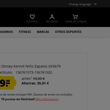
Change language:
Favoritos
Mi cuenta
Cesta de compra
AHORROS
FITNESS
MARCAS
OTROS DEPORTES
x Disney Kermit Niño Zapatos GY6679
artículo:
136761573-136761502
1
9.
antes
55,00 €
99
Ahorras: 35,01 €
os de venta incluyen IVA.
Gastos de envío
no incluidos.
e
19 puntos de fidelidad!
Más información