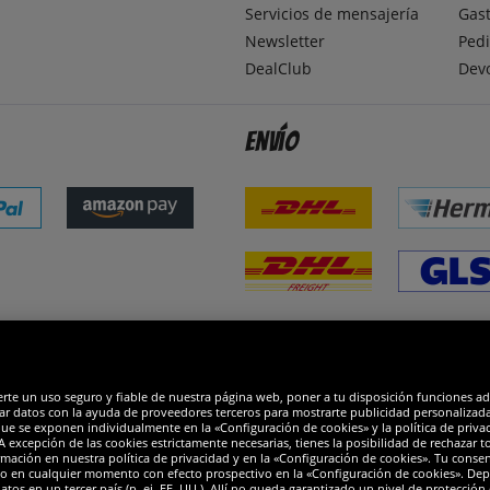
Servicios de mensajería
Gast
Newsletter
Pedi
DealClub
Dev
Envío
dones
R
erte un uso seguro y fiable de nuestra página web, poner a tu disposición funciones a
ar datos con la ayuda de proveedores terceros para mostrarte publicidad personalizada. 
que se exponen individualmente en la «Configuración de cookies» y la política de priva
 excepción de las cookies estrictamente necesarias, tienes la posibilidad de rechazar 
mación en nuestra política de privacidad y en la «Configuración de cookies». Tu consen
o en cualquier momento con efecto prospectivo en la «Configuración de cookies». Dep
os en un tercer país (p. ej. EE. UU.). Allí no queda garantizado un nivel de protección 