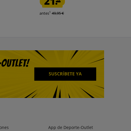
21.
19.
1
1
antes
49,95 €
antes
35,00 €
ones
App de Deporte-Outlet