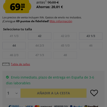
1
69.
antes
90,00 €
99
Ahorras: 20,01 €
Los precios de venta incluyen IVA.
Gastos de envío
no incluidos.
¡Consigue
69 puntos de fidelidad!
Más información
Selecciona tu talla
41 1/3
42
42 2/3
43 1/3
44
44 2/3
45 1/3
46
46 2/3
47 1/3
48
Tabla de tallas
Envío inmediato, plazo de entrega en España de 3-6
días laborables
AÑADIR A LA CESTA