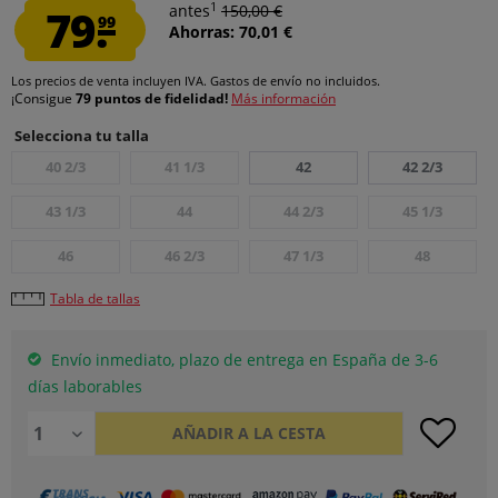
1
79.
antes
150,00 €
99
Ahorras: 70,01 €
Los precios de venta incluyen IVA.
Gastos de envío
no incluidos.
¡Consigue
79 puntos de fidelidad!
Más información
Selecciona tu talla
40 2/3
41 1/3
42
42 2/3
43 1/3
44
44 2/3
45 1/3
46
46 2/3
47 1/3
48
Tabla de tallas
Envío inmediato, plazo de entrega en España de 3-6
días laborables
AÑADIR A LA CESTA