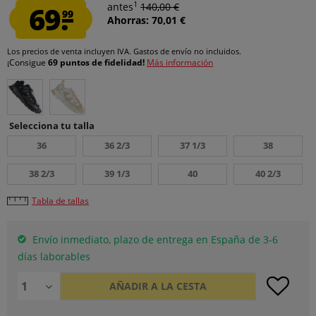
1
69.
antes
140,00 €
99
Ahorras: 70,01 €
Los precios de venta incluyen IVA.
Gastos de envío
no incluidos.
¡Consigue
69 puntos de fidelidad!
Más información
Selecciona tu talla
36
36 2/3
37 1/3
38
38 2/3
39 1/3
40
40 2/3
Tabla de tallas
Envío inmediato, plazo de entrega en España de 3-6
días laborables
AÑADIR A LA CESTA