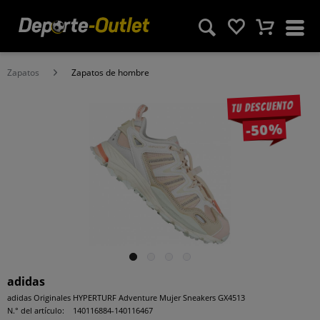
Zapatos
Zapatos de hombre
Tu descuento
-50%
adidas
adidas Originales HYPERTURF Adventure Mujer Sneakers GX4513
N.° del artículo:
140116884-140116467