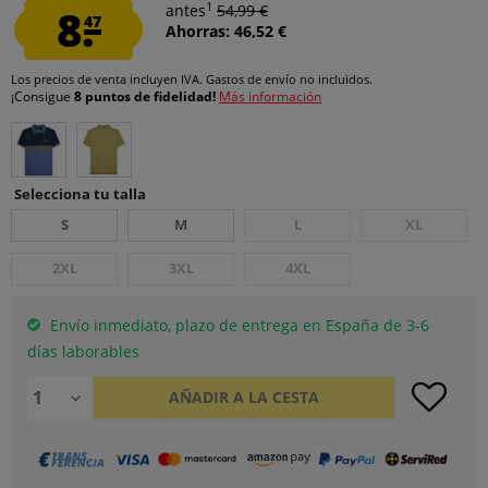
1
8.
antes
54,99 €
47
Ahorras: 46,52 €
Los precios de venta incluyen IVA.
Gastos de envío
no incluidos.
¡Consigue
8 puntos de fidelidad!
Más información
Selecciona tu talla
S
M
L
XL
2XL
3XL
4XL
Envío inmediato, plazo de entrega en España de 3-6
días laborables
AÑADIR A LA CESTA