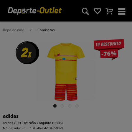
Ropa de niño
Camisetas
Tu descuento
2
-76%
x
adidas
adidas x LEGO® Niño Conjunto H65354
N.° del artículo:
134546984-134559829