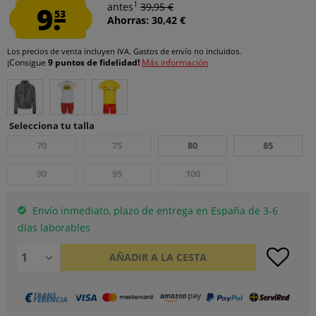
1
9.
antes
39,95 €
53
Ahorras: 30,42 €
Los precios de venta incluyen IVA.
Gastos de envío
no incluidos.
¡Consigue
9 puntos de fidelidad!
Más información
Selecciona tu talla
70
75
80
85
90
95
100
Envío inmediato, plazo de entrega en España de 3-6
días laborables
AÑADIR A LA CESTA