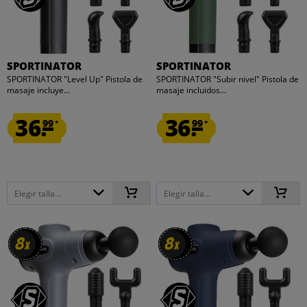
SPORTINATOR
SPORTINATOR
SPORTINATOR "Level Up" Pistola de
SPORTINATOR "Subir nivel" Pistola de
masaje incluye...
masaje incluidos...
36.
36.
99
99
*
*
Elegir talla...
Elegir talla...
8
8
8
8
x
x
x
x