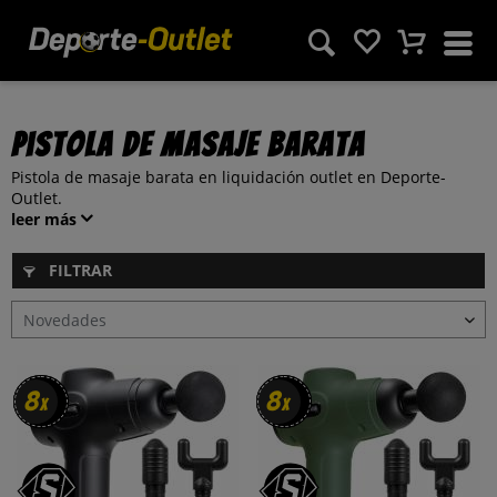
Pistola de masaje barata
Pistola de masaje barata en liquidación outlet en Deporte-
Outlet.
leer más
FILTRAR
8
8
8
8
x
x
x
x