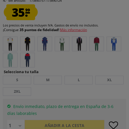
N.° del artículo:
173890757-173890724
35.
99
Los precios de venta incluyen IVA.
Gastos de envío
no incluidos.
¡Consigue
35 puntos de fidelidad!
Más información
Selecciona tu talla
S
M
L
XL
2XL
Envío inmediato, plazo de entrega en España de 3-6
días laborables
AÑADIR A LA CESTA